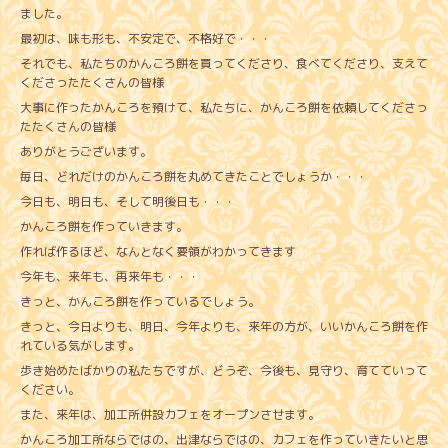
ました。
最初は、味も形も、不安定で、不格好で・・・
それでも、私たちのかんころ餅を買ってくださり、食べてくださり、支えて
くださったたくさんの皆様
大事に作ったかんころを預けて、私たちに、かんころ餅を依頼してくださっ
たたくさんの皆様
ありがとうございます。
毎日、どれだけのかんころ餅を丸めてきたことでしょうか・・・
今日も、明日も、そして明後日も・・・
かんころ餅を作っていきます。
作れば作るほど、なんとなく要領がわかってきます
今年も、来年も、再来年も・・・
きっと、かんころ餅を作っているでしょう。
きっと、今日よりも、明日、今年よりも、来年の方が、いいかんころ餅を作
れている気がします。
歩き始めたばかりの私たちですが、どうぞ、今後も、見守り、育てていって
ください。
また、来年は、加工所併設カフェをオープンさせます。
かんころ加工所ならではの、出津ならではの、カフェを作っていきたいと思