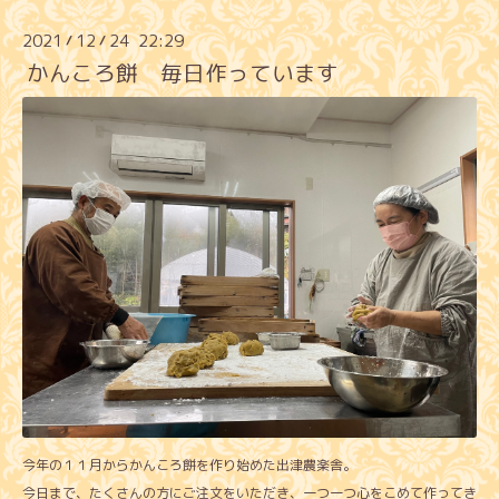
2021
12
24 22:29
/
/
かんころ餅 毎日作っています
今年の１１月からかんころ餅を作り始めた出津農楽舎。
今日まで、たくさんの方にご注文をいただき、一つ一つ心をこめて作ってき