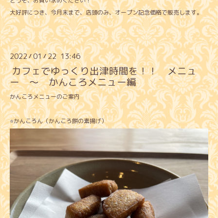
どうぞ、お買い求めください！
大好評につき、今月末まで、店頭のみ、オープン記念価格で販売します。
2022
01
22 13:46
/
/
カフェでゆっくり出津時間を！！ メニュ
ー 〜 かんころメニュー編
かんころメニューのご案内
⭐️かんころん（かんころ餅の素揚げ）