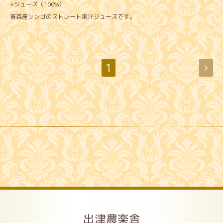
⭐️ジュース（100%）
青森産リンゴのストレート果汁ジュースです。
1
出津農楽舎