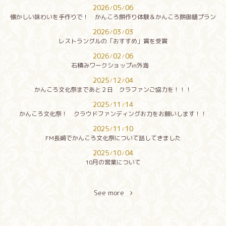
2026
05
06
/
/
懐かしい味わいを手作りで！ かんころ餅作り体験＆かんころ餅御膳プラン
2026
03
03
/
/
レストラングルの「おすすめ」賞を受賞
2026
02
06
/
/
石積みワークショップin外海
2025
12
04
/
/
かんころ文化祭まであと２日 クラファンご協力を！！！
2025
11
14
/
/
かんころ文化祭！ クラウドファンディングお力をお願いします！！
2025
11
10
/
/
FM長崎でかんころ文化祭について話してきました
2025
10
04
/
/
10月の営業について
See more