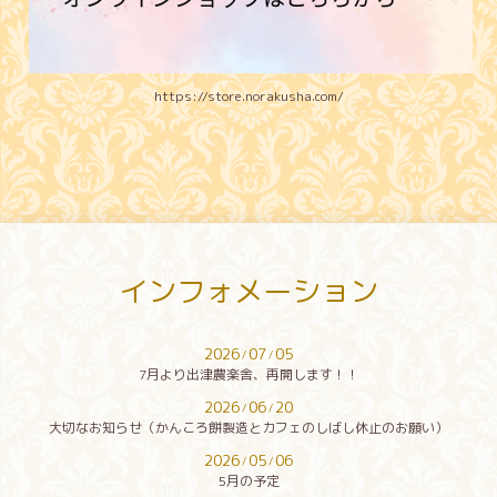
https://store.norakusha.com/
インフォメーション
2026
07
05
/
/
7月より出津農楽舎、再開します！！
2026
06
20
/
/
大切なお知らせ（かんころ餅製造とカフェのしばし休止のお願い）
2026
05
06
/
/
5月の予定