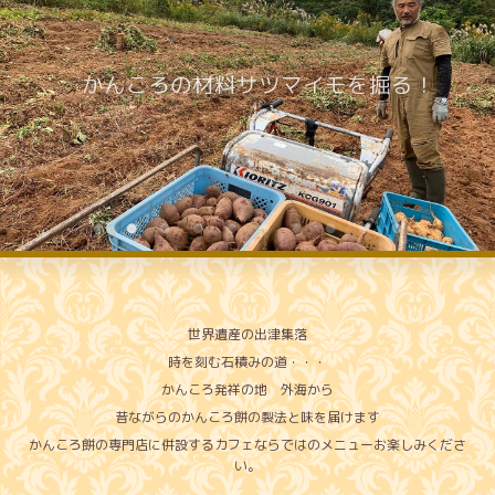
かんころの材料サツマイモを掘る！
世界遺産の出津集落
時を刻む石積みの道・・・
かんころ発祥の地 外海から
昔ながらのかんころ餅の製法と味を届けます
かんころ餅の専門店に併設するカフェならではのメニューお楽しみくださ
い。