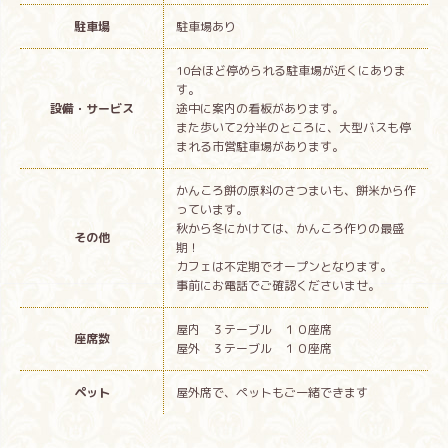
駐車場
駐車場あり
10台ほど停められる駐車場が近くにありま
す。
設備・サービス
途中に案内の看板があります。
また歩いて2分半のところに、大型バスも停
まれる市営駐車場があります。
かんころ餅の原料のさつまいも、餅米から作
っています。
秋から冬にかけては、かんころ作りの最盛
その他
期！
カフェは不定期でオープンとなります。
事前にお電話でご確認くださいませ。
屋内 ３テーブル １０座席
座席数
屋外 ３テーブル １０座席
ペット
屋外席で、ペットもご一緒できます