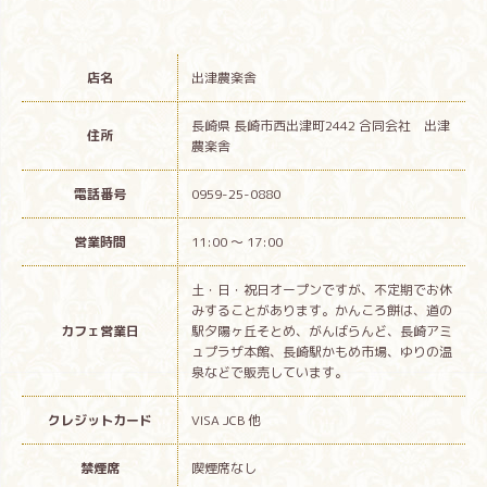
店名
出津農楽舎
長崎県 長崎市西出津町2442 合同会社 出津
住所
農楽舎
電話番号
0959-25-0880
営業時間
11:00 ～ 17:00
土・日・祝日オープンですが、不定期でお休
みすることがあります。かんころ餅は、道の
カフェ営業日
駅夕陽ヶ丘そとめ、がんばらんど、長崎アミ
ュプラザ本館、長崎駅かもめ市場、ゆりの温
泉などで販売しています。
クレジットカード
VISA JCB 他
禁煙席
喫煙席なし