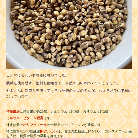
こんなに美しいもち麦になりました。
農薬を使用せず、肥料も使用せず、自然の力に頼ってつくりました。
ヤギさんに除草を手伝ってもらった時のヤギのふんが、ちょうど良い肥料に
なっています。
20
3
2
植物繊維
は精白米の約
倍、カルシウムは約
倍、カリウムは約
倍
ミネラル・ビタミン豊富
です。
外皮は紫で
ポリフェノール
の一種アントシアニジンが豊富です。
β–
特に豊富な水溶性繊維
グルカン
は、食後の血糖値上昇を抑え、コレステロール値
を下げ、糖質や脂質の吸収を抑えます。