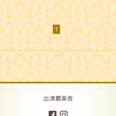
1
出津農楽舎